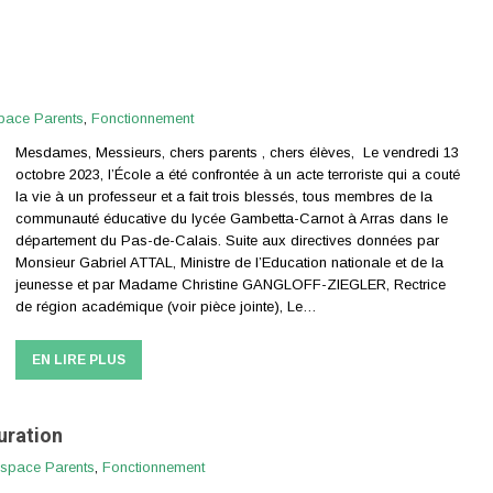
pace Parents
,
Fonctionnement
Mesdames, Messieurs, chers parents , chers élèves, ​ Le vendredi 13
octobre 2023, l’École a été confrontée à un acte terroriste qui a couté
la vie à un professeur et a fait trois blessés, tous membres de la
communauté éducative du lycée Gambetta-Carnot à Arras dans le
département du Pas-de-Calais. Suite aux directives données par
Monsieur Gabriel ATTAL, Ministre de l’Education nationale et de la
jeunesse et par Madame Christine GANGLOFF-ZIEGLER, Rectrice
de région académique (voir pièce jointe), Le…
EN LIRE PLUS
uration
space Parents
,
Fonctionnement