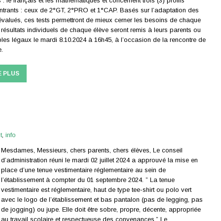
s : le français et les mathématiques et concernent trois (3) profils
entrants : ceux de 2°GT, 2°PRO et 1°CAP. Basés sur l’adaptation des
valués, ces tests permettront de mieux cerner les besoins de chaque
 résultats individuels de chaque élève seront remis à leurs parents ou
es légaux le mardi 8.10.2024 à 16h45, à l’occasion de la rencontre de
.
E PLUS
t
,
info
Mesdames, Messieurs, chers parents, chers élèves, Le conseil
d’administration réuni le mardi 02 juillet 2024 a approuvé la mise en
place d’une tenue vestimentaire réglementaire au sein de
l’établissement à compter du 01 septembre 2024. ” La tenue
vestimentaire est réglementaire, haut de type tee-shirt ou polo vert
avec le logo de l’établissement et bas pantalon (pas de legging, pas
de jogging) ou jupe. Elle doit être sobre, propre, décente, appropriée
au travail scolaire et respectueuse des convenances.” Le…