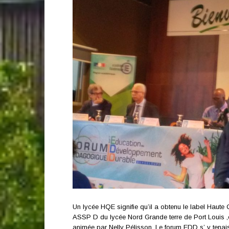
Un lycée HQE signifie qu’il a obtenu le label Haute 
ASSP D du lycée Nord Grande terre de Port Louis 
animée par Nelly Pélisson. Le forum EDD s’ y tenais