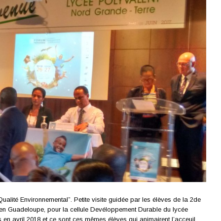
Qualité Environnemental”. Petite visite guidée par les élèves de la 2de
,en Guadeloupe, pour la cellule Devéloppement Durable du lycée
 en avril 2018 et ce sont ces mêmes élèves qui animairent l’acceuil.