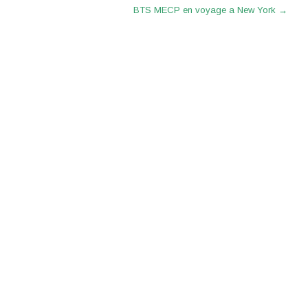
pour
BTS MECP en voyage a New York
→
augmenter
ou
diminuer
le
volume.