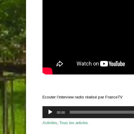
Ecouter l’interview radio réalisé par FranceTV
Lecteur
00:00
audio
Activités
,
Tous les articles