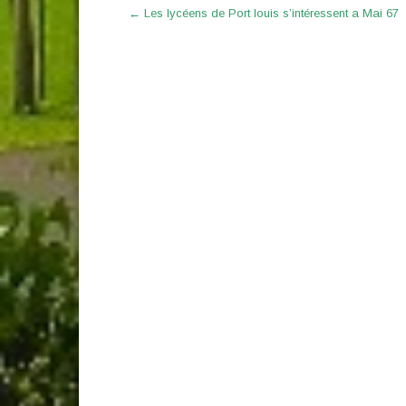
Post
←
Les lycéens de Port louis s’intéressent a Mai 67
navigation