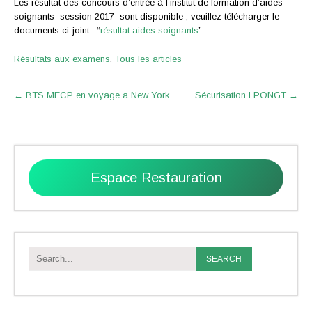
Les résultat des concours d’entrée à l’institut de formation d’aides
soignants session 2017 sont disponible , veuillez télécharger le
documents ci-joint : “
résultat aides soignants
”
Résultats aux examens
,
Tous les articles
Post
←
BTS MECP en voyage a New York
Sécurisation LPONGT
→
navigation
Espace Restauration