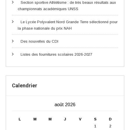
Section sportive Athlétisme : de très beaux résultats aux
championnats académiques UNSS
Le Lycée Polyvalent Nord Grande Terre sélectionné pour
la phase nationale du prix NAH
Des nouvelles du CDI
Listes des fournitures scolaires 2026-2027
Calendrier
août 2026
L
M
M
J
V
S
D
1
2