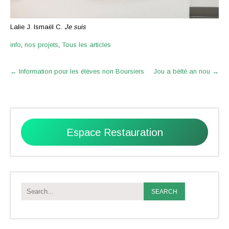
Lalie J. Ismaël C.
Je suis
info
,
nos projets
,
Tous les articles
Post
←
Information pour les élèves non Boursiers
Jou a bèlté an nou
→
navigation
Espace Restauration