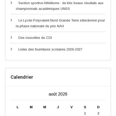
Section sportive Athlétisme : de très beaux résultats aux
championnats académiques UNSS
Le Lycée Polyvalent Nord Grande Terre sélectionné pour
la phase nationale du prix NAH
Des nouvelles du CDI
Listes des fournitures scolaires 2026-2027
Calendrier
août 2026
L
M
M
J
V
S
D
1
2