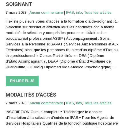
SOIGNANT
7 mars 2023
|
Aucun commentaire
|
IFAS
,
info
,
Tous les articles
Il existe plusieurs voies d’accès à la formation d’aide-soignant : 1.
Sélection sur dossier et entretienTous les candidats ont la même
modalité de sélection y compris les personnes titulairesd’un
baccalauréat professionnel ASSP ( Accompagnement , Soins,
Services à la Personne)et SAPAT ( Services Aux Personnes et Aux
Territoires) ainsi que les personnes titulairesd’un diplôme d’Etat ou
titre professionnel « Cursus Partiel titrés » : DEA ( Diplôme
d’Étatd’Acompagnant ) , DEAP (Diplôme d’État d’Auxiliaire de
Puériculture), DEAMP( Diplômed’Aide-Médico Psychologique),…
EN LIRE PLUS
MODALITÉS D’ACCÈS
7 mars 2023
|
Aucun commentaire
|
IFAS
,
info
,
Tous les articles
INSCRIPTION Cursus complet : • Téléchargez le dossier
d’inscription à la sélection d’entrée en IFAS.• Pour les Agents de
Services Hospitaliers Qualifiés de la fonction publique hospitalière