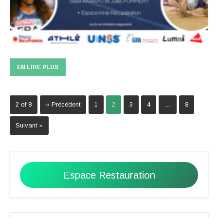
EN LIRE PLUS
2 of 8
« Précédent
1
2
3
4
…
8
Suivant »
Espace Restauration