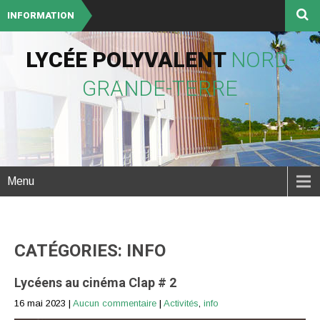
INFORMATION
LYCÉE POLYVALENT
NORD-
GRANDE-TERRE
Menu
CATÉGORIES: INFO
Lycéens au cinéma Clap # 2
16 mai 2023
|
Aucun commentaire
|
Activités
,
info